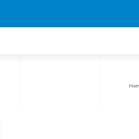
i
Protezioni Murali
Fono-assorbenza
Servizi
Hom